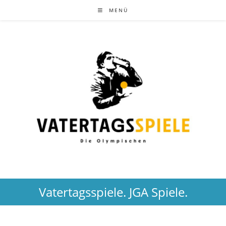
Zum
MENÜ
Inhalt
springen
Vatertagsspiele. JGA Spiele.